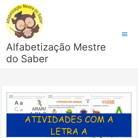
Ir
para
o
conteúdo
Men
Alfabetização Mestre
princ
do Saber