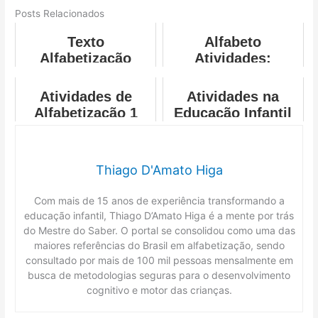
Posts Relacionados
Texto
Alfabeto
Alfabetização
Atividades:
Modelos para
Imprimir e
Atividades de
Atividades na
Alfabetizar
Alfabetização 1
Educação Infantil
Ano Vogais
Thiago D'Amato Higa
Com mais de 15 anos de experiência transformando a
educação infantil, Thiago D’Amato Higa é a mente por trás
do Mestre do Saber. O portal se consolidou como uma das
maiores referências do Brasil em alfabetização, sendo
consultado por mais de 100 mil pessoas mensalmente em
busca de metodologias seguras para o desenvolvimento
cognitivo e motor das crianças.