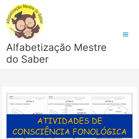
Ir
para
o
conteúdo
Men
Alfabetização Mestre
princ
do Saber