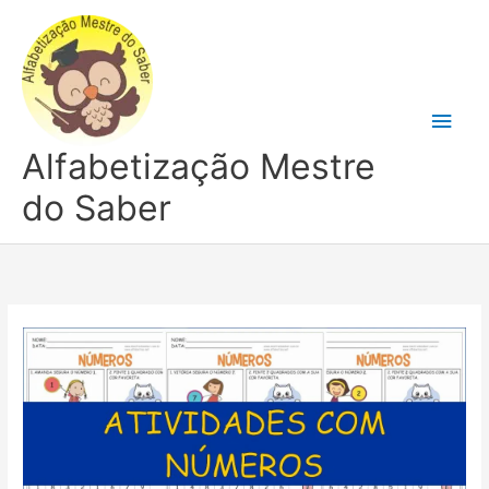
Ir
para
o
conteúdo
Men
Alfabetização Mestre
princ
do Saber