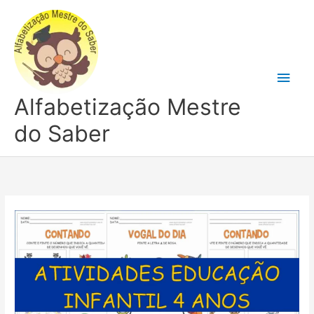
Ir
para
o
conteúdo
Men
Alfabetização Mestre
princ
do Saber