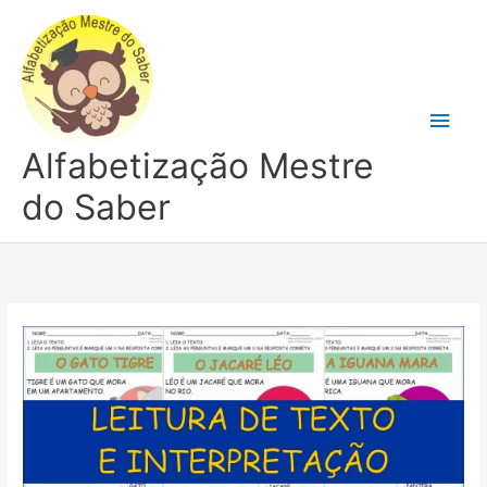
Ir
para
o
conteúdo
Men
Alfabetização Mestre
princ
do Saber