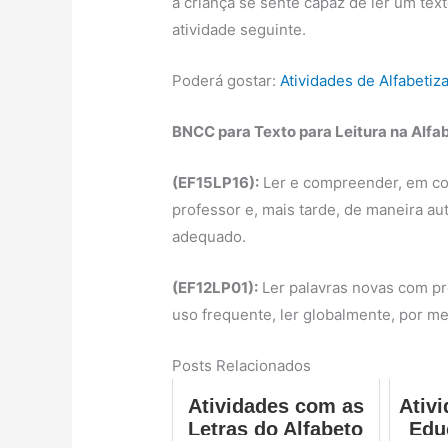
a criança se sente capaz de ler um text
atividade seguinte.
Poderá gostar:
Atividades de Alfabetiz
BNCC para Texto para Leitura na Alfa
(EF15LP16):
Ler e compreender, em co
professor e, mais tarde, de maneira au
adequado.
(EF12LP01):
Ler palavras novas com pr
uso frequente, ler globalmente, por m
Posts Relacionados
Atividades com as
Ativ
Letras do Alfabeto
Edu