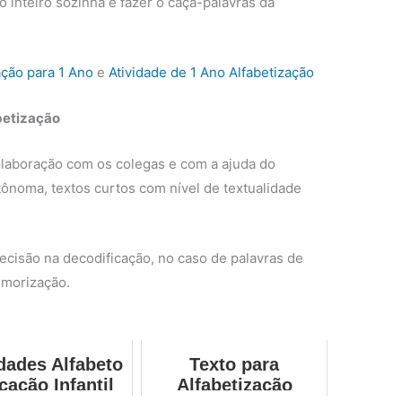
o inteiro sozinha e fazer o caça-palavras da
ação para 1 Ano
e
Atividade de 1 Ano Alfabetização
betização
laboração com os colegas e com a ajuda do
tônoma, textos curtos com nível de textualidade
ecisão na decodificação, no caso de palavras de
emorização.
idades Alfabeto
Texto para
cação Infantil
Alfabetização