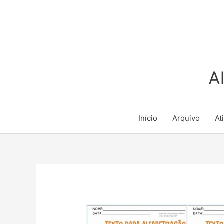
Ir
para
o
conteúdo
A
Início
Arquivo
At