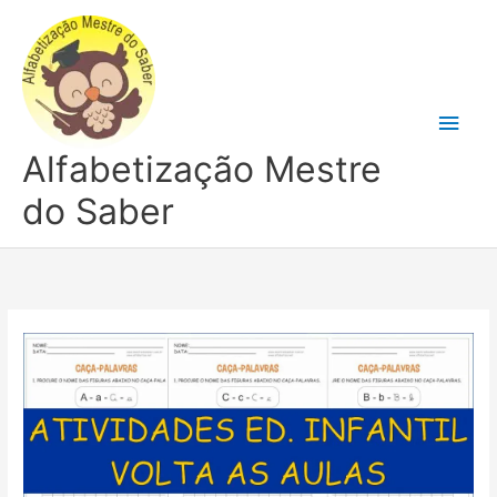
Ir
para
o
conteúdo
Men
Alfabetização Mestre
princ
do Saber