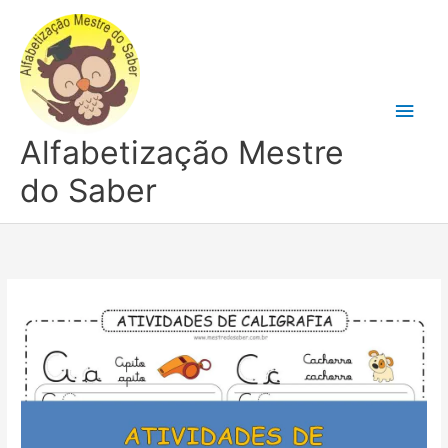
Ir
para
o
conteúdo
Men
Alfabetização Mestre
princ
do Saber