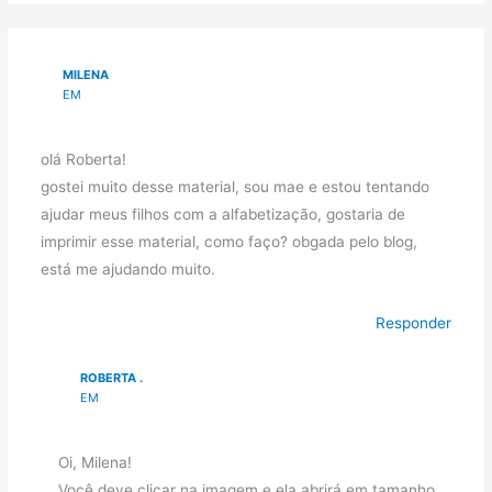
MILENA
EM
olá Roberta!
gostei muito desse material, sou mae e estou tentando
ajudar meus filhos com a alfabetização, gostaria de
imprimir esse material, como faço? obgada pelo blog,
está me ajudando muito.
Responder
ROBERTA .
EM
Oi, Milena!
Você deve clicar na imagem e ela abrirá em tamanho