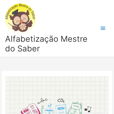
Ir
para
o
conteúdo
Men
Alfabetização Mestre
princ
do Saber