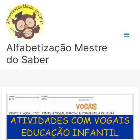
Ir
para
o
conteúdo
Men
Alfabetização Mestre
princ
do Saber