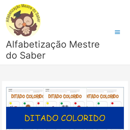
Ir
para
o
conteúdo
Men
Alfabetização Mestre
princ
do Saber