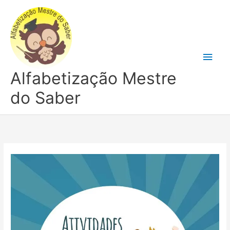
Ir
para
o
conteúdo
Men
Alfabetização Mestre
princ
do Saber