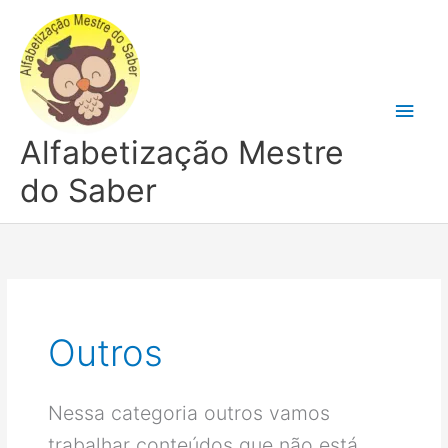
Ir
para
o
conteúdo
Men
Alfabetização Mestre
princ
do Saber
Outros
Nessa categoria outros vamos
trabalhar conteúdos que não está